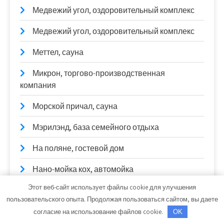
Медвежий угол, оздоровительный комплекс
Медвежий угол, оздоровительный комплекс
Меттел, сауна
Микрон, торгово-производственная
компания
Морской причал, сауна
Мэрилэнд, база семейного отдыха
На поляне, гостевой дом
Нано-мойка кох, автомойка
Этот веб-сайт использует файлы cookie для улучшения
Немо, сауна
пользовательского опыта. Продолжая пользоваться сайтом, вы даете
Нептун, комплекс бань и саун
согласие на использование файлов cookie.
OK