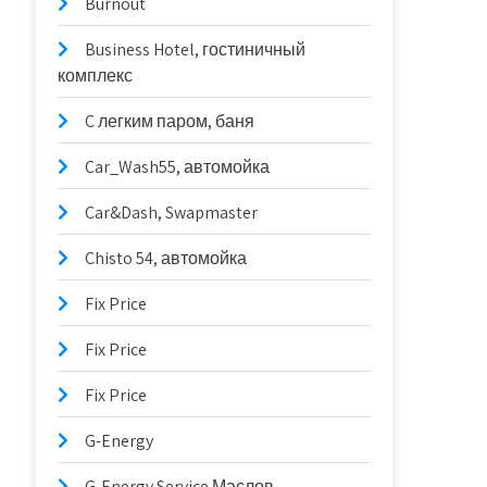
Burnout
Business Hotel, гостиничный
комплекс
C легким паром, баня
Car_Wash55, автомойка
Car&Dash, Swapmaster
Chisto 54, автомойка
Fix Price
Fix Price
Fix Price
G-Energy
G-Energy Service Маслов