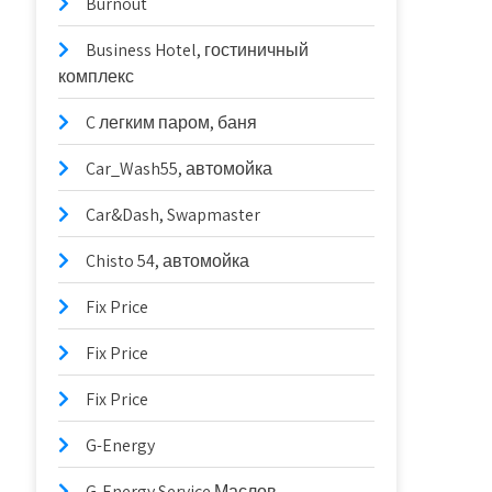
Burnout
Business Hotel, гостиничный
комплекс
C легким паром, баня
Car_Wash55, автомойка
Car&Dash, Swapmaster
Chisto 54, автомойка
Fix Price
Fix Price
Fix Price
G-Energy
G-Energy Service Маслов