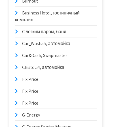
Burnout
Business Hotel, гостиничный
комплекс
C легким паром, баня
Car_Wash55, автомойка
Car&Dash, Swapmaster
Chisto 54, автомойка
Fix Price
Fix Price
Fix Price
G-Energy
G-Energy Service Маслов