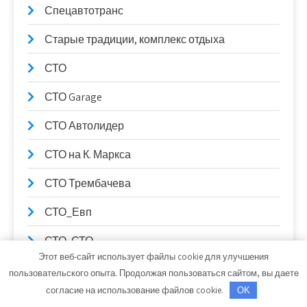
Спецавтотранс
Старые традиции, комплекс отдыха
СТО
СТО Garage
СТО Автолидер
СТО на К. Маркса
СТО Трембачева
СТО_Евп
СТО, СТО
Этот веб-сайт использует файлы cookie для улучшения
СТО99
пользовательского опыта. Продолжая пользоваться сайтом, вы даете
согласие на использование файлов cookie.
OK
Столица Поморья, гостиница