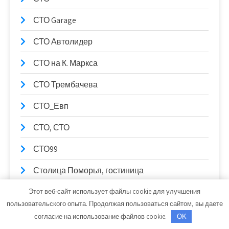
СТО Garage
СТО Автолидер
СТО на К. Маркса
СТО Трембачева
СТО_Евп
СТО, СТО
СТО99
Столица Поморья, гостиница
Стрельнинские бани
Этот веб-сайт использует файлы cookie для улучшения
пользовательского опыта. Продолжая пользоваться сайтом, вы даете
Ступень к здоровью, сауна
согласие на использование файлов cookie.
OK