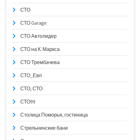
СТО
СТО Garage
СТО Автолидер
СТО на К. Маркса
СТО Трембачева
СТО_Евп
СТО, СТО
СТО99
Столица Поморья, гостиница
Стрельнинские бани