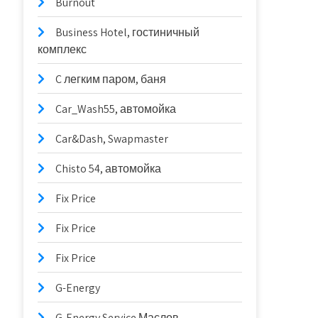
Burnout
Business Hotel, гостиничный
комплекс
C легким паром, баня
Car_Wash55, автомойка
Car&Dash, Swapmaster
Chisto 54, автомойка
Fix Price
Fix Price
Fix Price
G-Energy
G-Energy Service Маслов