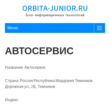
Перейти
ORBITA-JUNIOR.RU
к
содержимому
Блог информационных технологий
Меню
АВТОСЕРВИС
Название:
Автосервис
Страна:
Россия Республика Мордовия Темников
Дорожная ул., 2Б, Темников
Индекс: