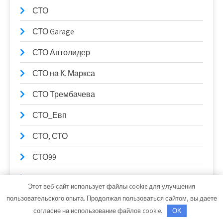
СТО
СТО Garage
СТО Автолидер
СТО на К. Маркса
СТО Трембачева
СТО_Евп
СТО, СТО
СТО99
Столица Поморья, гостиница
Этот веб-сайт использует файлы cookie для улучшения
Стрельнинские бани
пользовательского опыта. Продолжая пользоваться сайтом, вы даете
согласие на использование файлов cookie.
OK
Ступень к здоровью, сауна