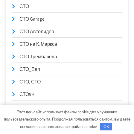
СТО
СТО Garage
СТО Автолидер
СТО на К. Маркса
СТО Трембачева
СТО_Евп
СТО, СТО
СТО99
Столица Поморья, гостиница
Этот веб-сайт использует файлы cookie для улучшения
Стрельнинские бани
пользовательского опыта. Продолжая пользоваться сайтом, вы даете
согласие на использование файлов cookie.
OK
Ступень к здоровью, сауна