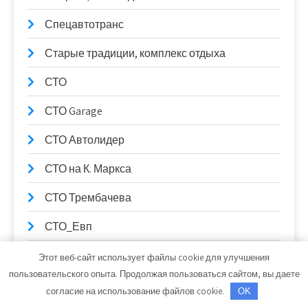
Спецавтотранс
Старые традиции, комплекс отдыха
СТО
СТО Garage
СТО Автолидер
СТО на К. Маркса
СТО Трембачева
СТО_Евп
СТО, СТО
Этот веб-сайт использует файлы cookie для улучшения
пользовательского опыта. Продолжая пользоваться сайтом, вы даете
СТО99
согласие на использование файлов cookie.
OK