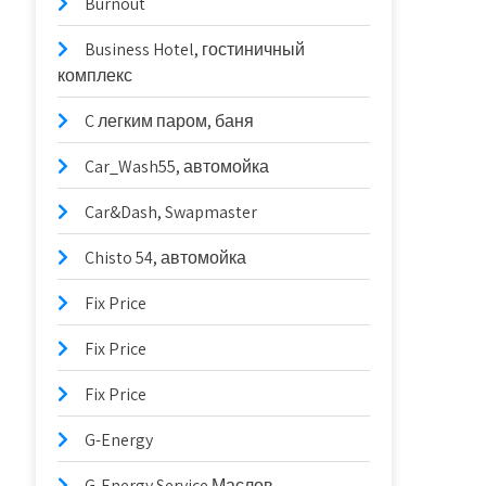
Burnout
Business Hotel, гостиничный
комплекс
C легким паром, баня
Car_Wash55, автомойка
Car&Dash, Swapmaster
Chisto 54, автомойка
Fix Price
Fix Price
Fix Price
G-Energy
G-Energy Service Маслов