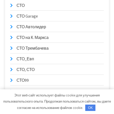
СТО
СТО Garage
СТО Автолидер
СТО на К. Маркса
СТО Трембачева
СТО_Евп
СТО, СТО
СТО99
Столица Поморья, гостиница
Этот веб-сайт использует файлы cookie для улучшения
Стрельнинские бани
пользовательского опыта. Продолжая пользоваться сайтом, вы даете
согласие на использование файлов cookie.
OK
Ступень к здоровью, сауна