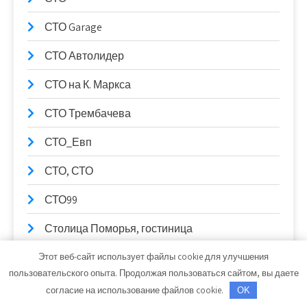
СТО Garage
СТО Автолидер
СТО на К. Маркса
СТО Трембачева
СТО_Евп
СТО, СТО
СТО99
Столица Поморья, гостиница
Стрельнинские бани
Этот веб-сайт использует файлы cookie для улучшения
пользовательского опыта. Продолжая пользоваться сайтом, вы даете
Ступень к здоровью, сауна
согласие на использование файлов cookie.
OK