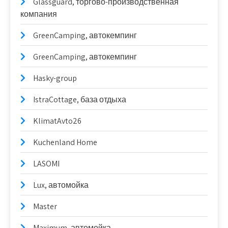
Glassguard, торгово-производственная
компания
GreenCamping, автокемпинг
GreenCamping, автокемпинг
Hasky-group
IstraCottage, база отдыха
KlimatAvto26
Kuchenland Home
LASOMI
Lux, автомойка
Master
Maximum, автомойка