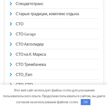
Спецавтотранс
Старые традиции, комплекс отдыха
СТО
СТО Garage
СТО Автолидер
СТО на К. Маркса
СТО Трембачева
СТО_Евп
СТО, СТО
Этот веб-сайт использует файлы cookie для улучшения
СТО99
пользовательского опыта. Продолжая пользоваться сайтом, вы даете
согласие на использование файлов cookie.
OK
Столица Поморья, гостиница