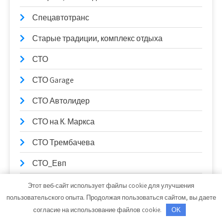
Спецавтотранс
Старые традиции, комплекс отдыха
СТО
СТО Garage
СТО Автолидер
СТО на К. Маркса
СТО Трембачева
СТО_Евп
СТО, СТО
Этот веб-сайт использует файлы cookie для улучшения
пользовательского опыта. Продолжая пользоваться сайтом, вы даете
СТО99
согласие на использование файлов cookie.
OK