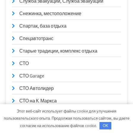
Служба эвакуации, Служба эвакуации
Снежинка, местоположение
Спартак, база отдыха
Спецавтотранс
Старые традиции, комплекс отдыха
СТО
СТО Garage
СТО Автолидер
СТО на К. Маркса
Этот веб-сайт использует файлы cookie для улучшения
СТО Трембачева
пользовательского опыта. Продолжая пользоваться сайтом, вы даете
СТО_Евп
согласие на использование файлов cookie.
OK