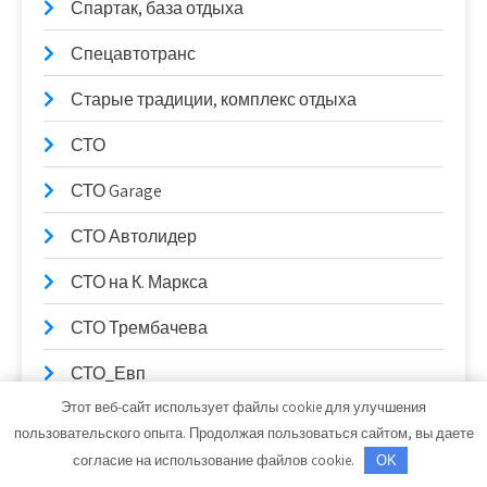
Спартак, база отдыха
Спецавтотранс
Старые традиции, комплекс отдыха
СТО
СТО Garage
СТО Автолидер
СТО на К. Маркса
СТО Трембачева
СТО_Евп
Этот веб-сайт использует файлы cookie для улучшения
СТО, СТО
пользовательского опыта. Продолжая пользоваться сайтом, вы даете
согласие на использование файлов cookie.
OK
СТО99