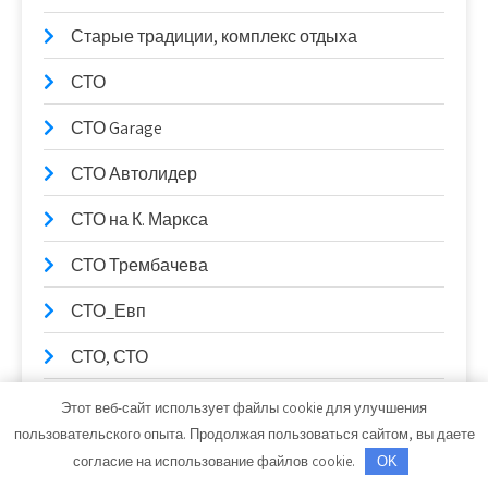
Старые традиции, комплекс отдыха
СТО
СТО Garage
СТО Автолидер
СТО на К. Маркса
СТО Трембачева
СТО_Евп
СТО, СТО
СТО99
Этот веб-сайт использует файлы cookie для улучшения
пользовательского опыта. Продолжая пользоваться сайтом, вы даете
Столица Поморья, гостиница
согласие на использование файлов cookie.
OK