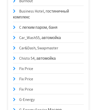
Burnout
Business Hotel, гостиничный
комплекс
C легким паром, баня
Car_Wash55, автомойка
Car&Dash, Swapmaster
Chisto 54, автомойка
Fix Price
Fix Price
Fix Price
G-Energy
G-Energy Service Маслов