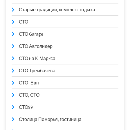
Старые традиции, комплекс отдыха
СТО
СТО Garage
СТО Автолидер
СТО на К. Маркса
СТО Трембачева
СТО_Евп
СТО, СТО
СТО99
Столица Поморья, гостиница