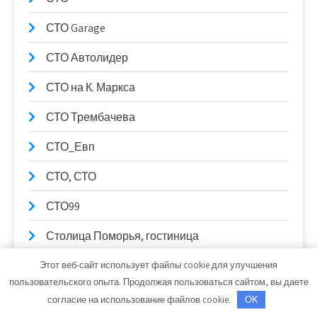
СТО Garage
СТО Автолидер
СТО на К. Маркса
СТО Трембачева
СТО_Евп
СТО, СТО
СТО99
Столица Поморья, гостиница
Стрельнинские бани
Этот веб-сайт использует файлы cookie для улучшения
пользовательского опыта. Продолжая пользоваться сайтом, вы даете
Ступень к здоровью, сауна
согласие на использование файлов cookie.
OK