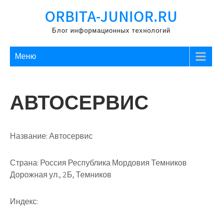
Перейти
ORBITA-JUNIOR.RU
к
содержимому
Блог информационных технологий
Меню
АВТОСЕРВИС
Название:
Автосервис
Страна:
Россия Республика Мордовия Темников
Дорожная ул., 2Б, Темников
Индекс: