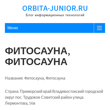
Перейти
ORBITA-JUNIOR.RU
к
содержимому
Блог информационных технологий
Меню
ФИТОСАУНА,
ФИТОСАУНА
Название:
Фитосауна, Фитосауна
Страна:
Приморский край Владивостокский городской
округ пос. Трудовое Советский район улица
Лермонтова, 56в