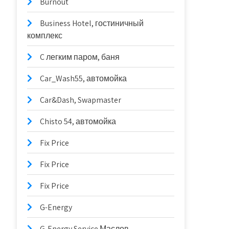
Burnout
Business Hotel, гостиничный
комплекс
C легким паром, баня
Car_Wash55, автомойка
Car&Dash, Swapmaster
Chisto 54, автомойка
Fix Price
Fix Price
Fix Price
G-Energy
G-Energy Service Маслов