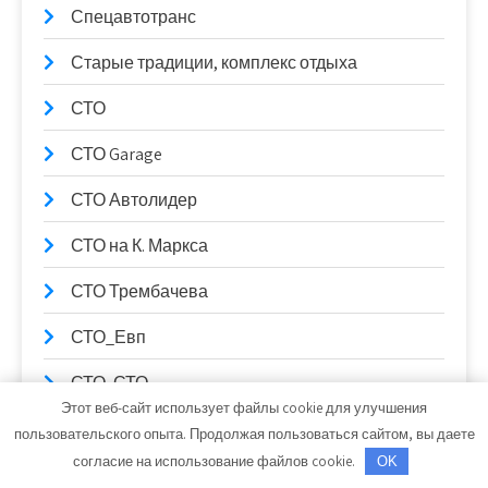
Спецавтотранс
Старые традиции, комплекс отдыха
СТО
СТО Garage
СТО Автолидер
СТО на К. Маркса
СТО Трембачева
СТО_Евп
СТО, СТО
Этот веб-сайт использует файлы cookie для улучшения
СТО99
пользовательского опыта. Продолжая пользоваться сайтом, вы даете
согласие на использование файлов cookie.
OK
Столица Поморья, гостиница