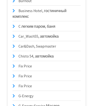
Burnout
Business Hotel, гостиничный
комплекс
C легким паром, баня
Car_Wash55, автомойка
Car&Dash, Swapmaster
Chisto 54, автомойка
Fix Price
Fix Price
Fix Price
G-Energy
G-Energy Service Маслов