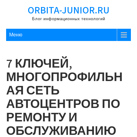
Перейти
ORBITA-JUNIOR.RU
к
содержимому
Блог информационных технологий
Меню
7 КЛЮЧЕЙ,
МНОГОПРОФИЛЬН
АЯ СЕТЬ
АВТОЦЕНТРОВ ПО
РЕМОНТУ И
ОБСЛУЖИВАНИЮ