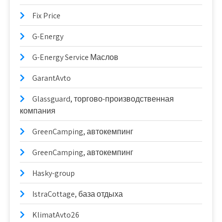
Fix Price
G-Energy
G-Energy Service Маслов
GarantAvto
Glassguard, торгово-производственная
компания
GreenCamping, автокемпинг
GreenCamping, автокемпинг
Hasky-group
IstraCottage, база отдыха
KlimatAvto26