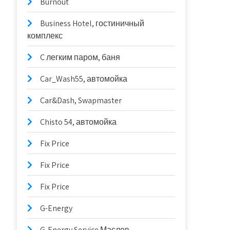
Burnout
Business Hotel, гостиничный
комплекс
C легким паром, баня
Car_Wash55, автомойка
Car&Dash, Swapmaster
Chisto 54, автомойка
Fix Price
Fix Price
Fix Price
G-Energy
G-Energy Service Маслов