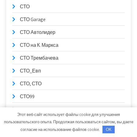
СТО
СТО Garage
СТО Автолидер
СТО на К. Маркса
СТО Трембачева
СТО_Евп
СТО, СТО
СТО99
Столица Поморья, гостиница
Этот веб-сайт использует файлы cookie для улучшения
Стрельнинские бани
пользовательского опыта. Продолжая пользоваться сайтом, вы даете
согласие на использование файлов cookie.
OK
Ступень к здоровью, сауна