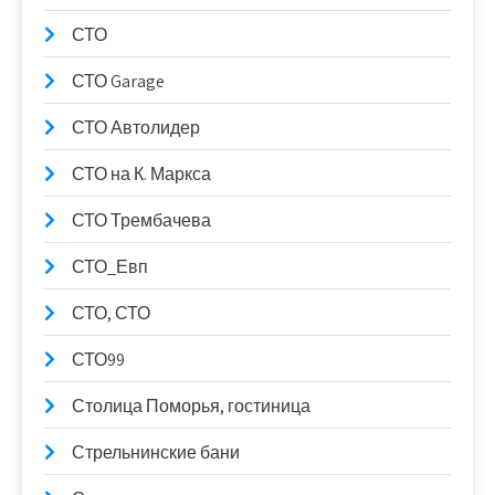
СТО
СТО Garage
СТО Автолидер
СТО на К. Маркса
СТО Трембачева
СТО_Евп
СТО, СТО
СТО99
Столица Поморья, гостиница
Стрельнинские бани