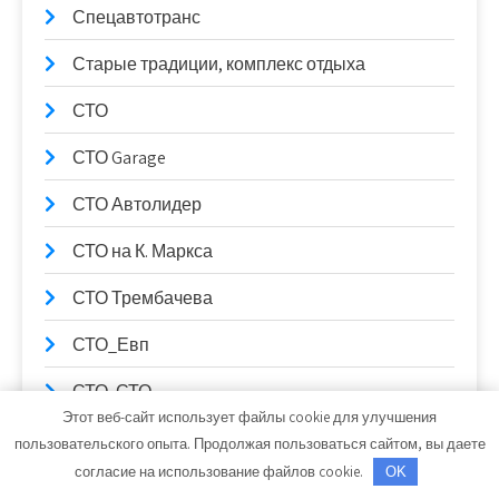
Спецавтотранс
Старые традиции, комплекс отдыха
СТО
СТО Garage
СТО Автолидер
СТО на К. Маркса
СТО Трембачева
СТО_Евп
СТО, СТО
Этот веб-сайт использует файлы cookie для улучшения
СТО99
пользовательского опыта. Продолжая пользоваться сайтом, вы даете
согласие на использование файлов cookie.
OK
Столица Поморья, гостиница