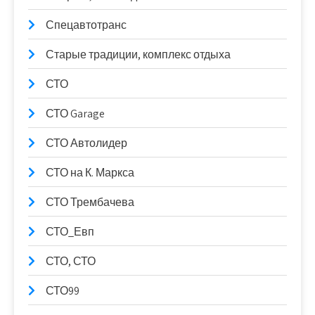
Спецавтотранс
Старые традиции, комплекс отдыха
СТО
СТО Garage
СТО Автолидер
СТО на К. Маркса
СТО Трембачева
СТО_Евп
СТО, СТО
СТО99