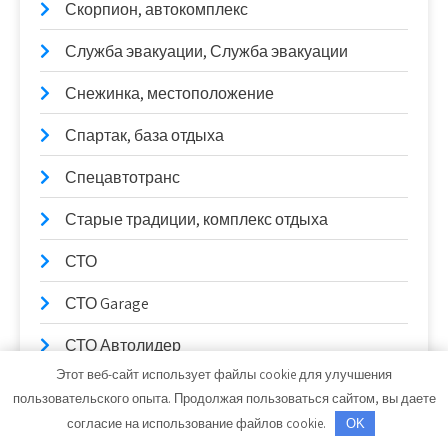
Скорпион, автокомплекс
Служба эвакуации, Служба эвакуации
Снежинка, местоположение
Спартак, база отдыха
Спецавтотранс
Старые традиции, комплекс отдыха
СТО
СТО Garage
СТО Автолидер
Этот веб-сайт использует файлы cookie для улучшения
СТО на К. Маркса
пользовательского опыта. Продолжая пользоваться сайтом, вы даете
согласие на использование файлов cookie.
OK
СТО Трембачева