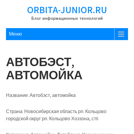
Перейти
ORBITA-JUNIOR.RU
к
содержимому
Блог информационных технологий
Меню
АВТОБЭСТ,
АВТОМОЙКА
Название:
Автобэст, автомойка
Страна:
Новосибирская область рп. Кольцово
городской округ рп. Кольцово Хоззона, ст6