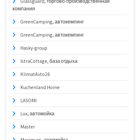
Glassguard, торгово-производственная
компания
GreenCamping, автокемпинг
GreenCamping, автокемпинг
Hasky-group
IstraCottage, база отдыха
KlimatAvto26
Kuchenland Home
LASOMI
Lux, автомойка
Master
Maximum, автомойка