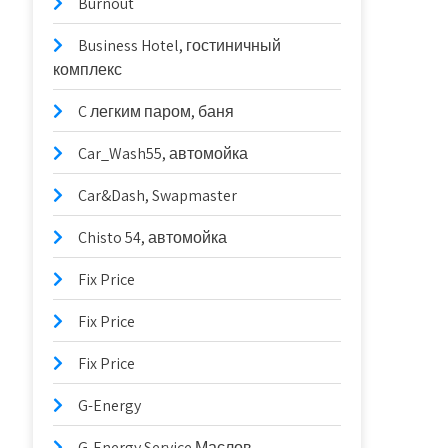
Burnout
Business Hotel, гостиничный
комплекс
C легким паром, баня
Car_Wash55, автомойка
Car&Dash, Swapmaster
Chisto 54, автомойка
Fix Price
Fix Price
Fix Price
G-Energy
G-Energy Service Маслов