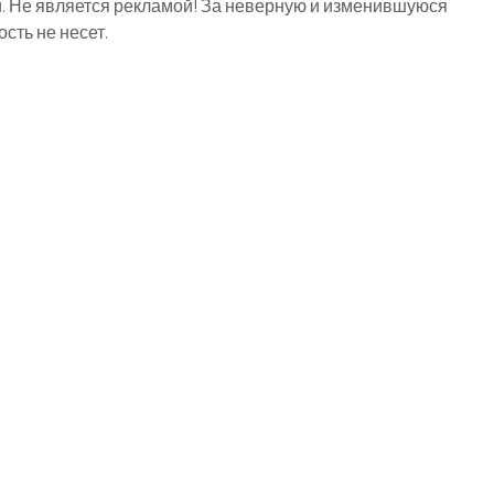
й. Не является рекламой! За неверную и изменившуюся
ть не несет.