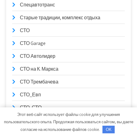
Спецавтотранс
Старые традиции, комплекс отдыха
СТО
СТО Garage
СТО Автолидер
СТО на К. Маркса
СТО Трембачева
СТО_Евп
СТО, СТО
Этот веб-сайт использует файлы cookie для улучшения
СТО99
пользовательского опыта. Продолжая пользоваться сайтом, вы даете
согласие на использование файлов cookie.
OK
Столица Поморья, гостиница