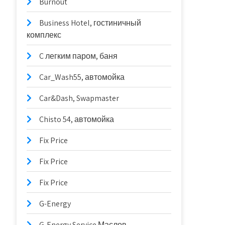
Burnout
Business Hotel, гостиничный
комплекс
C легким паром, баня
Car_Wash55, автомойка
Car&Dash, Swapmaster
Chisto 54, автомойка
Fix Price
Fix Price
Fix Price
G-Energy
G-Energy Service Маслов