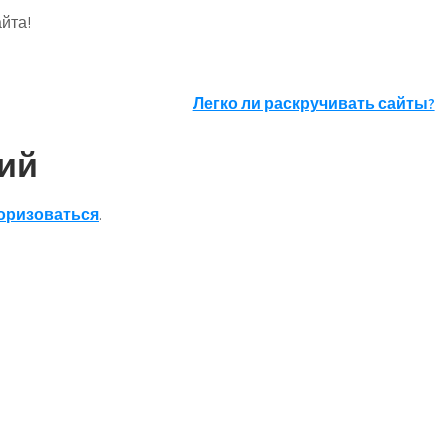
йта!
Легко ли раскручивать сайты?
ий
оризоваться
.