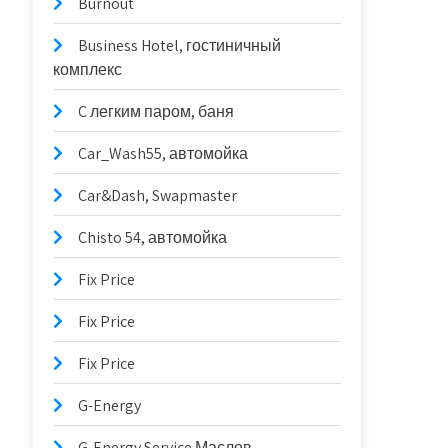
Burnout
Business Hotel, гостиничный
комплекс
C легким паром, баня
Car_Wash55, автомойка
Car&Dash, Swapmaster
Chisto 54, автомойка
Fix Price
Fix Price
Fix Price
G-Energy
G-Energy Service Маслов