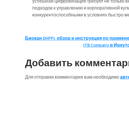
успешная цифровизация требует не только в
подходов к управлению и корпоративной куль
конкурентоспособными в условиях быстро м
Навигация
Биокан DHPPi: обзор и инструкция по приме
ITB Company в Ирку
по
записям
Добавить комментар
Для отправки комментария вам необходимо
авт