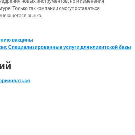
недрения новых инструментов, но и изменения
туре. Только так компании смогут оставаться
еняющегося рынка.
нению вакцины
тске: Специализированные услуги для клиентской базы
ий
оризоваться
.