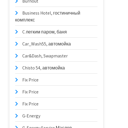
Burnout
Business Hotel, гостиничный
комплекс
C легким паром, баня
Car_Wash55, автомойка
Car&Dash, Swapmaster
Chisto 54, автомойка
Fix Price
Fix Price
Fix Price
G-Energy
G-Energy Service Маслов