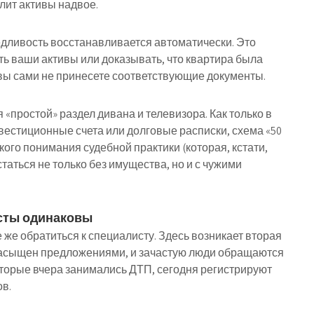
елит активы надвое.
ведливость восстанавливается автоматически. Это
ть ваши активы или доказывать, что квартира была
 вы сами не принесете соответствующие документы.
 «простой» раздел дивана и телевизора. Как только в
нвестиционные счета или долговые расписки, схема «50
окого понимания судебной практики (которая, кстати,
таться не только без имущества, но и с чужими
сты одинаковы
 же обратиться к специалисту. Здесь возникает вторая
насыщен предложениями, и зачастую люди обращаются
торые вчера занимались ДТП, сегодня регистрируют
ов.