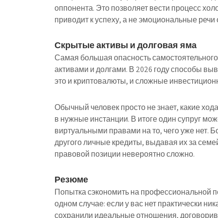
оппонента. Это позволяет вести процесс хол
приводит к успеху, а не эмоциональные речи 
Скрытые активы и долговая яма
Самая большая опасность самостоятельного 
активами и долгами. В 2026 году способы вы
это и криптовалюты, и сложные инвестицион
Обычный человек просто не знает, какие ход
в нужные инстанции. В итоге один супруг мож
виртуальными правами на то, чего уже нет. Бо
другого личные кредиты, выдавая их за семе
правовой позиции невероятно сложно.
Резюме
Попытка сэкономить на профессиональной п
одном случае: если у вас нет практически ника
сохранили идеальные отношения, договоривш