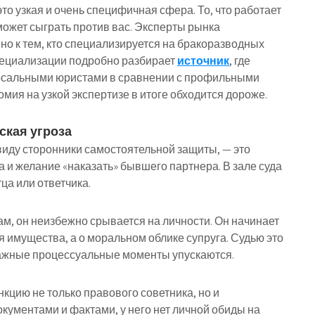
то узкая и очень специфичная сфера. То, что работает
может сыграть против вас. Эксперты рынка
о к тем, кто специализируется на бракоразводных
пециализации подробно разбирает
источник
, где
рсальными юристами в сравнении с профильными
омия на узкой экспертизе в итоге обходится дороже.
ская угроза
 виду сторонники самостоятельной защиты, — это
да и желание «наказать» бывшего партнера. В зале суда
ца или ответчика.
ам, он неизбежно срывается на личности. Он начинает
я имущества, а о моральном облике супруга. Судью это
важные процессуальные моменты упускаются.
цию не только правового советника, но и
кументами и фактами, у него нет личной обиды на