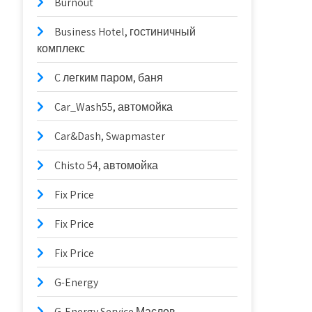
Burnout
Business Hotel, гостиничный
комплекс
C легким паром, баня
Car_Wash55, автомойка
Car&Dash, Swapmaster
Chisto 54, автомойка
Fix Price
Fix Price
Fix Price
G-Energy
G-Energy Service Маслов