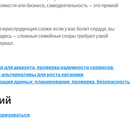
ижимости или бизнесе, самодеятельность — это прямой
 юриспруденция схожи: если у вас болит сердце, вы
е и здесь — сложные семейные споры требуют узкой
ериал.
ки для аккаунта, проверка надежности сервисов,
 альтернативы для роста органики
рация данных: планирование, проверка, безопасность
ий
оризоваться
.