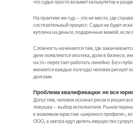
что судья просто возьмет калькулятор и разд
На практике же суд — это не место, где спра
состязательный процесс. Судья не будет иска
куплена на деньги, подаренные мамой, если
Сложность начинается там, где заканчивается
деле появляются ипотека, доли в бизнесе, и
на 50» перестает работать линейно. Без глуб
меняется каждые полгода) человек рискует ос
долгами.
Проблема квалификации: не все юри
Допустим, человек осознал риски и решил все
ловушка — выбор исполнителя. Рынок пере
к знакомым юристам «широкого профиля», ко
ООО, а завтра идут делить имущество супруг