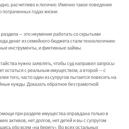
одно, расчетливо и логично. Именно такое поведение
о потраченных годах жизни.
раздела — это неумение работать со скрытыми
вода денег из семейного бюджета стали технологичнее:
ные инструменты, и фиктивные займы.
атайства нужно заявлять, чтобы суд направил запросы
ет остаться с реальным имуществом, а второй — с
лее того, часто один из супругов пытается повесить на
йные нужды. Доказать обратное без грамотной
омощи при разделе имущества оправдана только в
ких активов, нет долгов, нет детей и вы с супругом
ись обо всем «на берегу». Во всех остальных