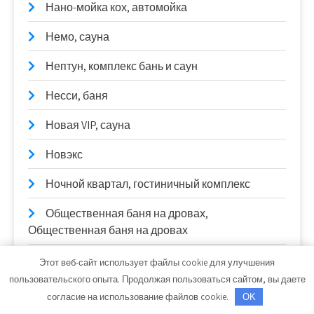
Нано-мойка кох, автомойка
Немо, сауна
Нептун, комплекс бань и саун
Несси, баня
Новая VIP, сауна
Новэкс
Ночной квартал, гостиничный комплекс
Общественная баня на дровах,
Общественная баня на дровах
Одиссей, сауна
Этот веб-сайт использует файлы cookie для улучшения
пользовательского опыта. Продолжая пользоваться сайтом, вы даете
ОмскСкан, официальный дилер DongFeng,
согласие на использование файлов cookie.
OK
Sitrak, Scania