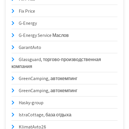
Fix Price
G-Energy
G-Energy Service Маслов
GarantAvto
Glassguard, торгово-производственная
компания
GreenCamping, автокемпинг
GreenCamping, автокемпинг
Hasky-group
IstraCottage, база отдыха
KlimatAvto26