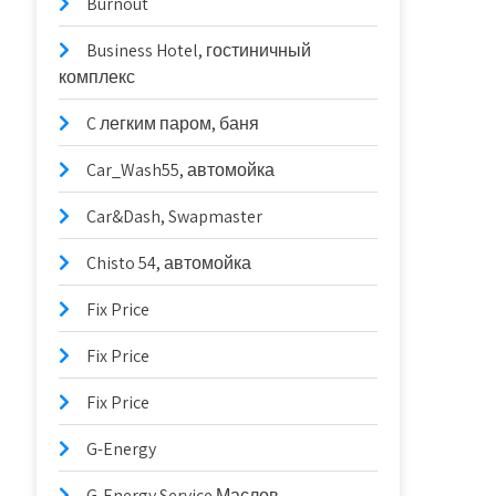
Burnout
Business Hotel, гостиничный
комплекс
C легким паром, баня
Car_Wash55, автомойка
Car&Dash, Swapmaster
Chisto 54, автомойка
Fix Price
Fix Price
Fix Price
G-Energy
G-Energy Service Маслов