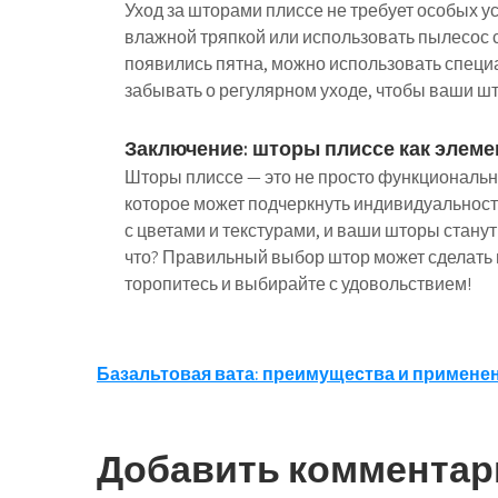
Уход за шторами плиссе не требует особых у
влажной тряпкой или использовать пылесос с
появились пятна, можно использовать специа
забывать о регулярном уходе, чтобы ваши шт
Заключение: шторы плиссе как элеме
Шторы плиссе — это не просто функциональн
которое может подчеркнуть индивидуальност
с цветами и текстурами, и ваши шторы стану
что? Правильный выбор штор может сделать 
торопитесь и выбирайте с удовольствием!
Навигация
Базальтовая вата: преимущества и примене
по
записям
Добавить комментар