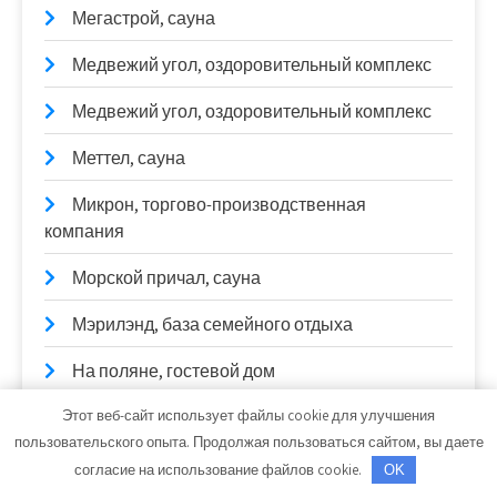
Мегастрой, сауна
Медвежий угол, оздоровительный комплекс
Медвежий угол, оздоровительный комплекс
Меттел, сауна
Микрон, торгово-производственная
компания
Морской причал, сауна
Мэрилэнд, база семейного отдыха
На поляне, гостевой дом
Этот веб-сайт использует файлы cookie для улучшения
Нано-мойка кох, автомойка
пользовательского опыта. Продолжая пользоваться сайтом, вы даете
Немо, сауна
согласие на использование файлов cookie.
OK