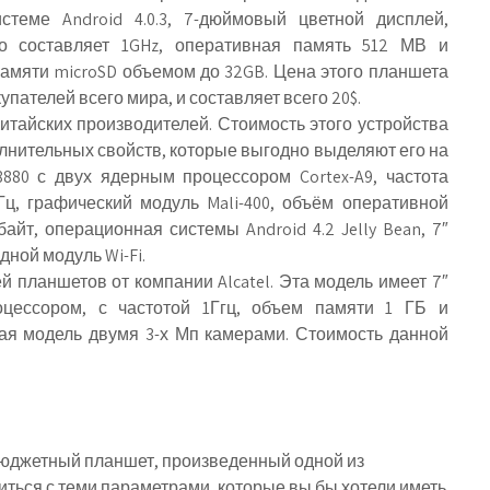
стеме Android 4.0.3, 7-дюймовый цветной дисплей,
го составляет 1GHz, оперативная память 512 МВ и
памяти microSD объемом до 32GB. Цена этого планшета
упателей всего мира, и составляет всего 20$.
тайских производителей. Стоимость этого устройства
полнительных свойств, которые выгодно выделяют его на
8880 с двух ядерным процессором Cortex-A9, частота
ГГц, графический модуль Mali-400, объём оперативной
айт, операционная системы Android 4.2 Jelly Bean, 7″
беспроводной модуль Wi-Fi.
й планшетов от компании Alcatel. Эта модель имеет 7″
оцессором, с частотой 1Ггц, объем памяти 1 ГБ и
ая модель двумя 3-х Мп камерами. Стоимость данной
бюджетный планшет, произведенный одной из
ться с теми параметрами, которые вы бы хотели иметь