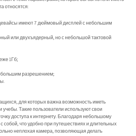
а относятся:
девайсы имеют 7 дюймовый дисплей с небольшим
ный или двухъядерный, но с небольшой тактовой
еже 1Гб;
небольшим разрешением;
ы.
чащихся, для которых важна возможность иметь
и учебы. Такие пользователи используют свои
точку доступа к интернету. Благодаря небольшому
 с собой, что удобно при путешествиях и длительных
вольно неплохая камера, позволяющая делать