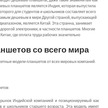
водят дешевые планшеты, даже такие знаменитые как
дешевых планшетов является Индия, которая выпустила
торого для студентов и школьников составляет всего
 самым дешевым в мире.Другой страной, выпускающей
иапазоном, является Китай. Эта странна, занимает
дорогой электроники, в частности планшетов. Многие
итае, где оплата труда рабочих значительно
ншетов со всего мира
етные модели планшетов от всех мировых компаний.
етов:
ынок Индийской компанией и позиционируемый как
 и школьников старшего возраста. Эта модель имеет