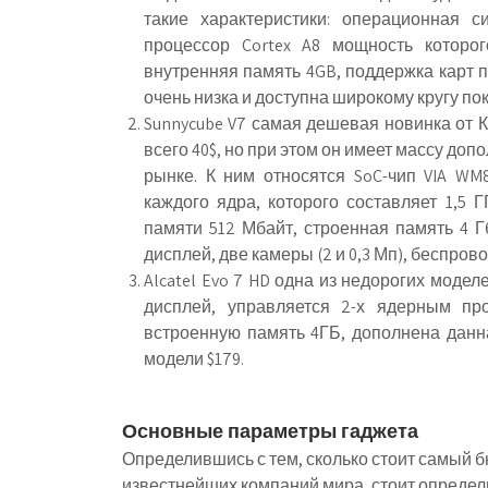
такие характеристики: операционная си
процессор Cortex A8 мощность которо
внутренняя память 4GB, поддержка карт 
очень низка и доступна широкому кругу пок
Sunnycube V7
самая дешевая новинка от Ки
всего 40$, но при этом он имеет массу до
рынке. К ним относятся SoC-чип VIA WM
каждого ядра, которого составляет 1,5 
памяти 512 Мбайт, строенная память 4 Гб
дисплей, две камеры (2 и 0,3 Мп), 
Alcatel Evo 7 HD
одна из недорогих моделе
дисплей, управляется 2-х ядерным пр
встроенную память 4ГБ, дополнена данн
модели $179.
Основные параметры гаджета
Определившись с тем, сколько стоит самый 
известнейших компаний мира, стоит определи