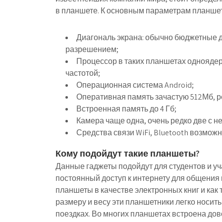
в планшете. К основным параметрам планшет
Диагональ экрана: обычно бюджетные 
разрешением;
Процессор в таких планшетах одноядер
частотой;
Операционная система Android;
Оперативная память зачастую 512Мб, р
Встроенная память до 4 Гб;
Камера чаще одна, очень редко две с 
Средства связи WiFi, Bluetooth возможн
Кому подойдут такие планшеты?
Данные гаджеты подойдут для студентов и у
постоянный доступ к интернету для общения 
планшеты в качестве электронных книг и как 
размеру и весу эти планшетники легко носить
поездках. Во многих планшетах встроена до