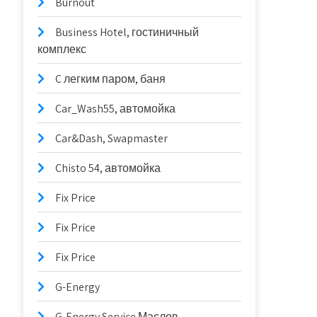
Burnout
Business Hotel, гостиничный
комплекс
C легким паром, баня
Car_Wash55, автомойка
Car&Dash, Swapmaster
Chisto 54, автомойка
Fix Price
Fix Price
Fix Price
G-Energy
G-Energy Service Маслов