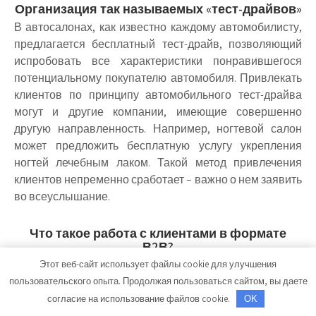
Организация так называемых «тест-драйвов»
В автосалонах, как известно каждому автомобилисту,
предлагается бесплатный тест-драйв, позволяющий
испробовать все характеристики понравившегося
потенциальному покупателю автомобиля. Привлекать
клиентов по принципу автомобильного тест-драйва
могут и другие компании, имеющие совершенно
другую направленность. Например, ногтевой салон
может предложить бесплатную услугу укрепления
ногтей лечебным лаком. Такой метод привлечения
клиентов непременно сработает – важно о нем заявить
во всеуслышание.
Что такое работа с клиентами в формате
В2В?
Многие пользователи соцсетей не знакомы с
Этот веб-сайт использует файлы cookie для улучшения
форматом бизнеса, аббревиатура которого
пользовательского опыта. Продолжая пользоваться сайтом, вы даете
сокращенно пишется – В2В и обозначает «бизнес для
согласие на использование файлов cookie.
OK
бизнеса». Смысл данного бизнеса в предоставлении